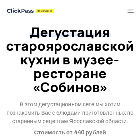
Skip
Skip
дегустация
links
to
To
primary
na
Дегустация
navigation
Skip
староярославской
to
content
кухни в музее-
ресторане
«Собинов»
В этом дегустационном сете мы хотим
познакомить Вас с блюдами приготовленных по
старинным рецептам Ярославской области.
Стоимость от 440 рублей